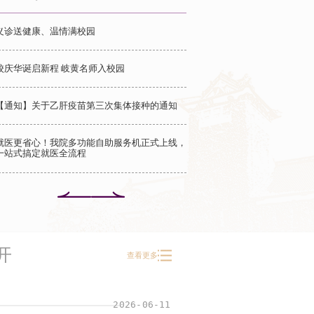
建引领践初心 健康护航暖桑榆——
院党总支开展主题党日活动
义诊送健康、温情满校园
续深化正确政绩观学习教育，推动党建工作与为
务深度融合，切实保障离退休教职工身心健康，5
1日，南京大学医院党总支联合离退休工作处党...
校庆华诞启新程 岐黄名师入校园
详情
【通知】关于乙肝疫苗第三次集体接种的通知
就医更省心！我院多功能自助服务机正式上线，
一站式搞定就医全流程
开
查看更多
2026-06-11