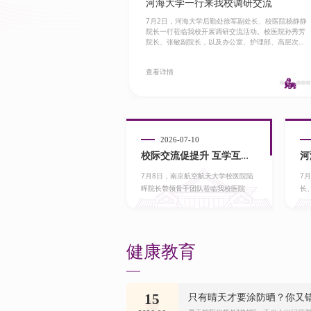
河海大学一行来我校调研交流
7月2日，河海大学后勤处徐军副处长、校医院杨静静
院长一行莅临我校开展调研交流活动。校医院孙秀芳
院长、张敏副院长，以及办公室、护理部、高层次
人...
查看详情
2026-07-10
校际交流促提升 互学互鉴
河
7月8日，南京航空航天大学校医院陆
7
共...
流
晖院长带领骨干团队莅临我校医院开
长
展调研...
开展
健康教育
只有晴天才要涂防晒？你又错了..
15