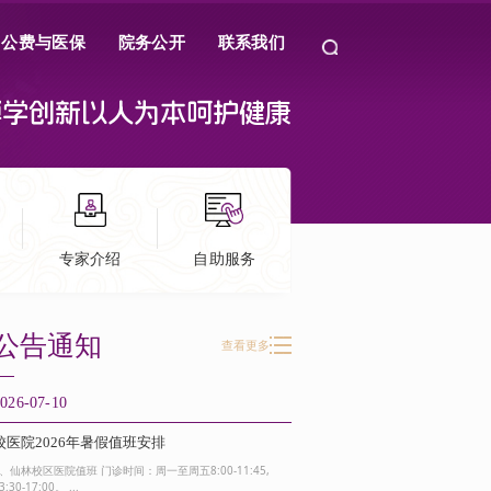
公费与医保
院务公开
联系我们
博
学
创
新
以
人
为
本
呵
护
健
康
专家介绍
自助服务
公告通知
查看更多
026-07-10
26
校医院2026年暑假值班安排
26
1、仙林校区医院值班 门诊时间：周一至周五8:00-11:45,
3:30-17:00。 ...