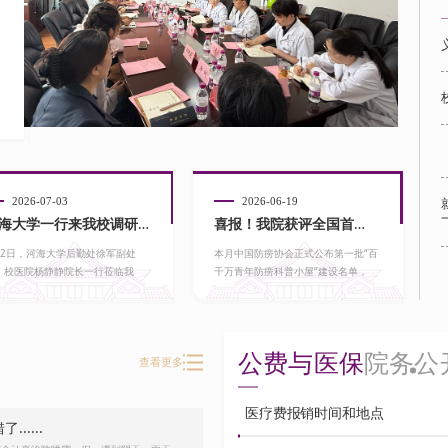
党
医
为持
民服
月2
查看
2026-07-03
2026-06-19
海大学一行来我校调研交
喜报！我院获评全国首
月2日，河海大学后勤处徐军副处
本月中国防痨协会正式公布第一批“百
批“百...
、校医院杨静静院长一行莅临我校
千万青年防痨科普小屋”建设名单，经
调研...
过全...
公费与医保
院务公
查看更多
医疗费报销时间和地点
....